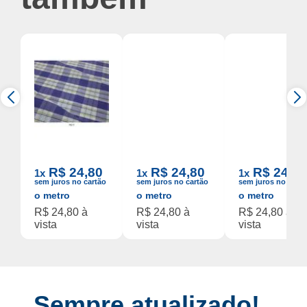
T.Camisaria
T.Camisaria
T.Camisaria
Algodao Fio 40
Algodao Fio 40
Algodao Fio 40
R$ 24,80
R$ 24,80
R$ 24,80
1x
1x
1x
Xadrez Est.05/2
Xadrez Est.06/1
Xadrez Est.11/1
sem juros no cartão
sem juros no cartão
sem juros no cartã
o metro
o metro
o metro
R$ 24,80 à
R$ 24,80 à
R$ 24,80 à
vista
vista
vista
Sempre atualizado!