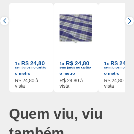
T.Camisaria
T.Camisaria
T.Camisaria
Algodao Fio 40
Algodao Fio 40
Algodao Fio 40
R$ 24,80
R$ 24,80
R$ 24,80
1x
1x
1x
Xadrez Est.04/2
Xadrez Est.05/2
Xadrez Est.05/3
sem juros no cartão
sem juros no cartão
sem juros no cartã
o metro
o metro
o metro
R$ 24,80 à
R$ 24,80 à
R$ 24,80 à
vista
vista
vista
Quem viu, viu
também