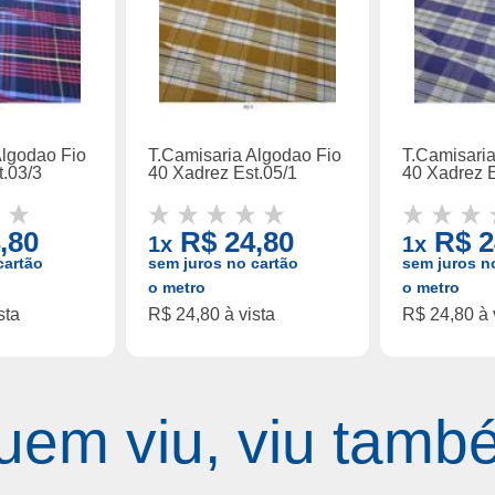
Algodao Fio
T.Camisaria Algodao Fio
T.Camisari
t.03/3
40 Xadrez Est.05/1
40 Xadrez E
,80
R$ 24,80
R$ 2
1x
1x
cartão
sem juros no cartão
sem juros n
o metro
o metro
sta
R$ 24,80 à vista
R$ 24,80 à 
uem viu, viu tamb