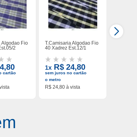
a Algodao Fio
T.Camisaria Algodao Fio
T.Camisar
st.05/2
40 Xadrez Est.12/1
40 Xadrez
4,80
R$ 24,80
R$ 
1x
1x
o cartão
sem juros no cartão
sem juros
o metro
o metro
vista
R$ 24,80 à vista
R$ 24,80 
ém