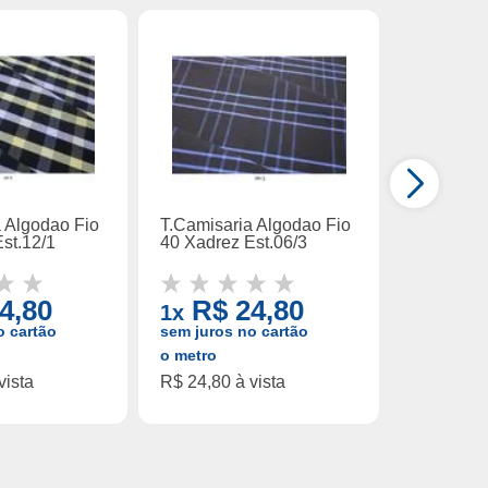
a Algodao Fio
T.Camisaria Algodao Fio
T.Camisar
st.12/1
40 Xadrez Est.06/3
Algodao E
4,80
R$ 24,80
R$ 
1x
1x
o cartão
sem juros no cartão
sem juros
o metro
o metro
vista
R$ 24,80 à vista
R$ 25,50 