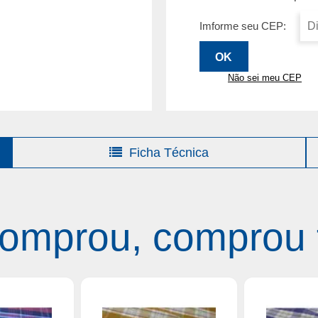
Imforme seu CEP:
Não sei meu CEP
Ficha Técnica
omprou, comprou