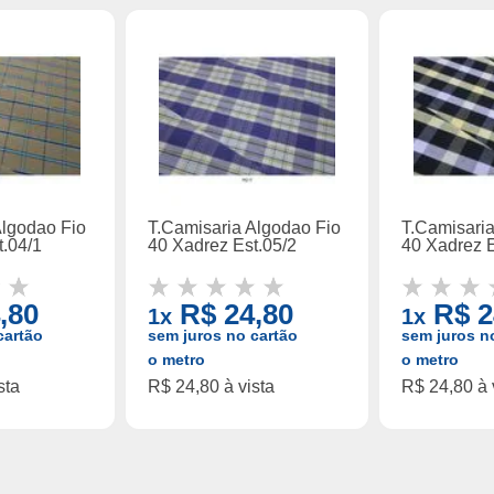
Algodao Fio
T.Camisaria Algodao Fio
T.Camisari
t.04/1
40 Xadrez Est.05/2
40 Xadrez E
,80
R$ 24,80
R$ 2
1x
1x
cartão
sem juros no cartão
sem juros n
o metro
o metro
sta
R$ 24,80 à vista
R$ 24,80 à 