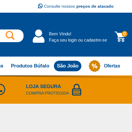
Consulte nossos
preços de atacado
Bem Vindo!
0
Faça seu login ou cadastre-se
ns
Produtos Búfalo
São João
Ofertas
LOJA SEGURA
COMPRA PROTEGIDA