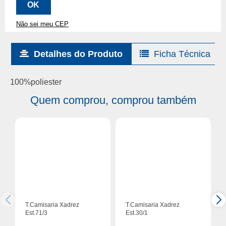
Não sei meu CEP
Detalhes do Produto
Ficha Técnica
100%poliester
Quem comprou, comprou também
T.Camisaria Xadrez
T.Camisaria Xadrez
Est.71/3
Est.30/1