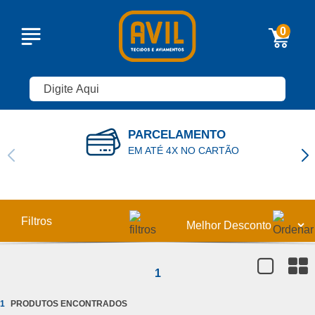
0
PARCELAMENTO
EM ATÉ 4X NO CARTÃO
Filtros
1
1
ARTESANATO (1)