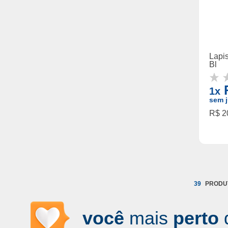
Lapi
Bl
R
1x
sem j
R$ 20
39
você
mais
perto