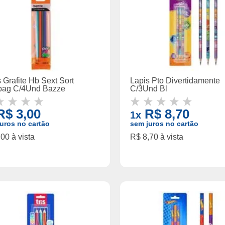
 Grafite Hb Sext Sort
Lapis Pto Divertidamente
bag C/4Und Bazze
C/3Und Bl
$ 3,00
R$ 8,70
1x
uros no cartão
sem juros no cartão
00 à vista
R$ 8,70 à vista