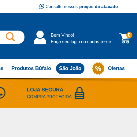
Consulte nossos
preços de atacado
Bem Vindo!
0
Faça seu login ou cadastre-se
ns
Produtos Búfalo
São João
Ofertas
LOJA SEGURA
COMPRA PROTEGIDA