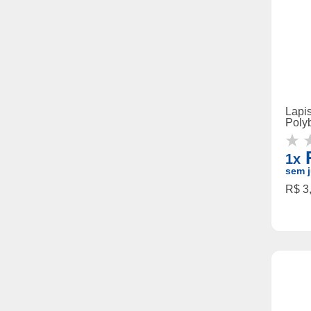
Lapis
Poly
R
1x
sem j
R$ 3,