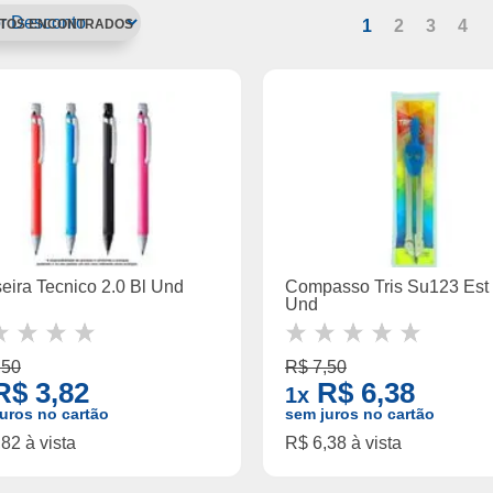
1
2
3
4
eira Tecnico 2.0 Bl Und
Compasso Tris Su123 Est 
Und
,50
R$ 7,50
$ 3,82
R$ 6,38
1x
uros no cartão
sem juros no cartão
82 à vista
R$ 6,38 à vista