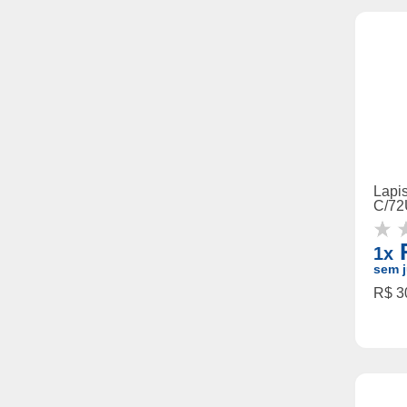
Lapi
C/72
R
1x
sem j
R$ 30