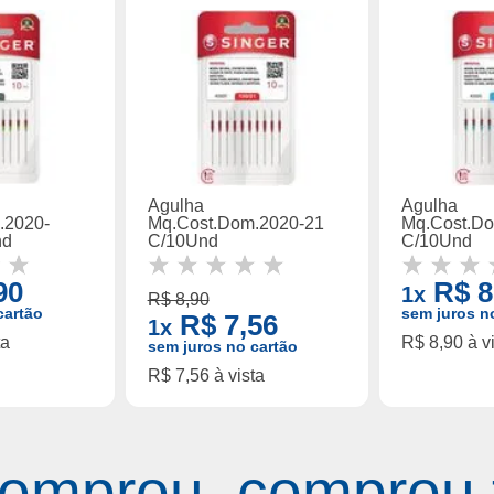
Agulha
Agulha
.2020-
Mq.Cost.Dom.2020-21
Mq.Cost.D
nd
C/10Und
C/10Und
90
R$ 8
1x
R$ 8,90
cartão
sem juros n
R$ 7,56
1x
ta
R$ 8,90 à v
sem juros no cartão
R$ 7,56 à vista
omprou, comprou