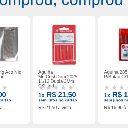
ng Aco Niq
Agulha
Agulha 285
nd
Mq.Cost.Dom.2025-
P/Botao C/
11/12 Dupla 3Mm
C/2Und
00
R$ 21,50
R$ 1
1x
1x
cartão
sem juros no cartão
sem juros n
ta
R$ 21,50 à vista
R$ 16,90 à 