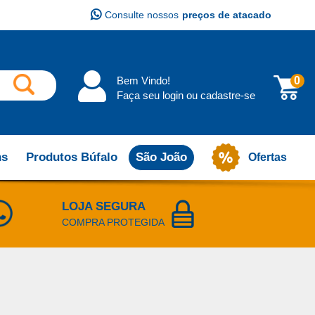
Consulte nossos
preços de atacado
Bem Vindo!
0
Faça seu login ou cadastre-se
ns
Produtos Búfalo
São João
Ofertas
LOJA SEGURA
COMPRA PROTEGIDA