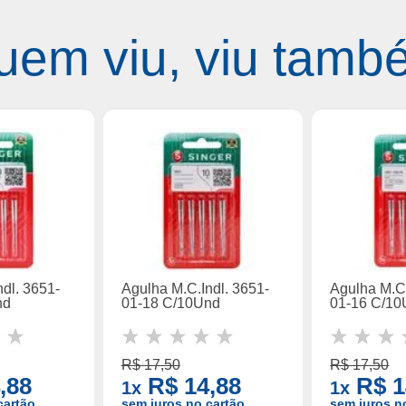
uem viu, viu tamb
dl. 3651-
Agulha M.C.Indl. 3651-
Agulha M.C.
nd
01-18 C/10Und
01-16 C/1
R$ 17,50
R$ 17,50
,88
R$ 14,88
R$ 1
1x
1x
cartão
sem juros no cartão
sem juros n