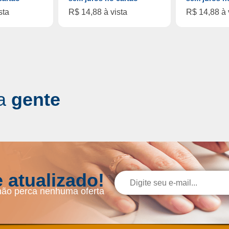
sta
R$ 14,88 à vista
R$ 14,88 à 
a
gente
 atualizado!
não perca nenhuma oferta