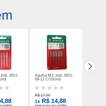
ém
Indl. 3651-
Agulha M.C.Indl. 3651-
Agulha M.
0Und
06-12 C/10Und
01-22 C/
R$ 17,50
R$ 23,50
4,88
R$ 14,88
R$ 
1x
1x
o cartão
sem juros no cartão
sem juros