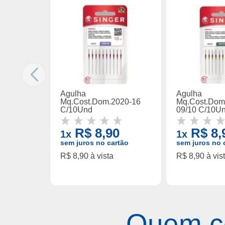
Agulha
Agulha
Mq.Cost.Dom.2020-16
Mq.Cost.Dom
C/10Und
09/10 C/10U
R$ 8,90
R$ 8,
1x
1x
sem juros no cartão
sem juros no 
R$ 8,90 à vista
R$ 8,90 à vis
Quem c