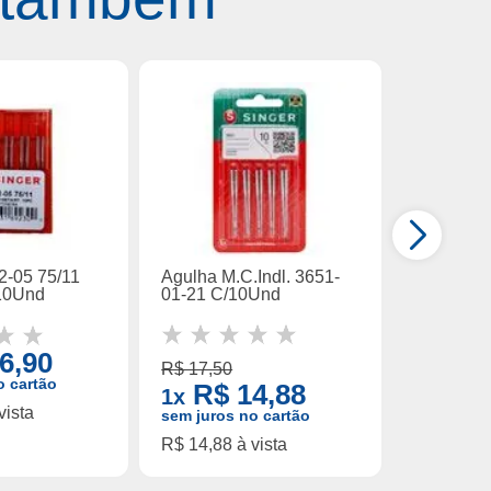
2-05 75/11
Agulha M.C.Indl. 3651-
Agulha M.
10Und
01-21 C/10Und
01-19 C/
6,90
R$ 17,50
R$ 17,50
o cartão
R$ 14,88
R$ 
1x
1x
vista
sem juros no cartão
sem juros
R$ 14,88 à vista
R$ 14,88 