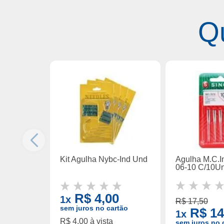
Q
Kit Agulha Nybc-Ind Und
Agulha M.C.In
06-10 C/10U
R$ 4,00
1x
R$ 17,50
sem juros no cartão
R$ 14
1x
R$ 4,00 à vista
sem juros no 