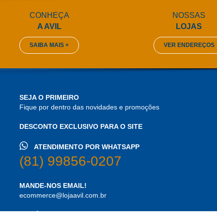
CONHEÇA
NOSSAS
A AVIL
LOJAS
SAIBA MAIS +
VER ENDEREÇOS
SEJA O PRIMEIRO
Fique por dentro das novidades e promoções
DESCONTO EXCLUSIVO PARA O SITE
ATENDIMENTO POR WHATSAPP
(81) 99856-0207
MANDE-NOS EMAIL!
ecommerce@lojaavil.com.br
HORÁRIOS DE ATENDIMENTO