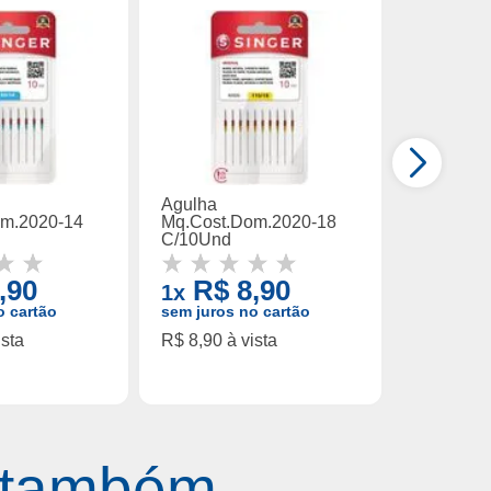
Agulha
om.2020-14
Mq.Cost.Dom.2020-18
C/10Und
,90
R$ 8,90
1x
o cartão
sem juros no cartão
ista
R$ 8,90 à vista
 também