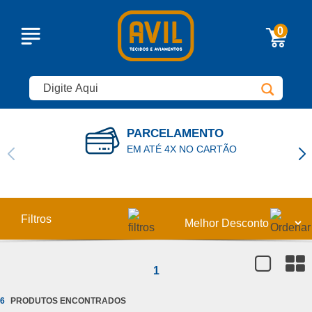
0
PARCELAMENTO
EM ATÉ 4X NO CARTÃO
Filtros
1
6
T. Xadrez (6)